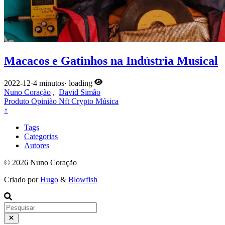
Macacos e Gatinhos na Indústria Musical
2022-12
·
4 minutos
·
loading
Nuno Coração
,
David Simão
Produto
Opinião
Nft
Crypto
Música
↑
Tags
Categorias
Autores
© 2026 Nuno Coração
Criado por
Hugo
&
Blowfish