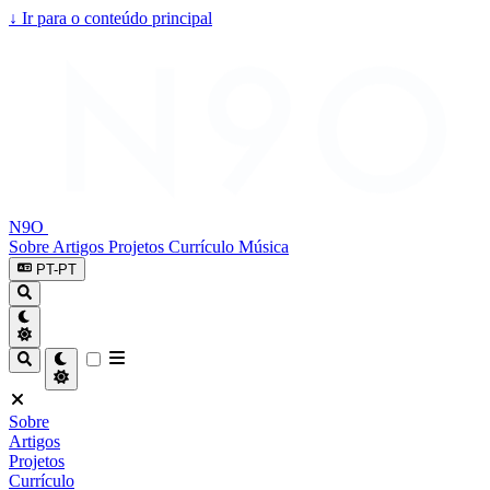
↓
Ir para o conteúdo principal
N9O
Sobre
Artigos
Projetos
Currículo
Música
PT-PT
Sobre
Artigos
Projetos
Currículo