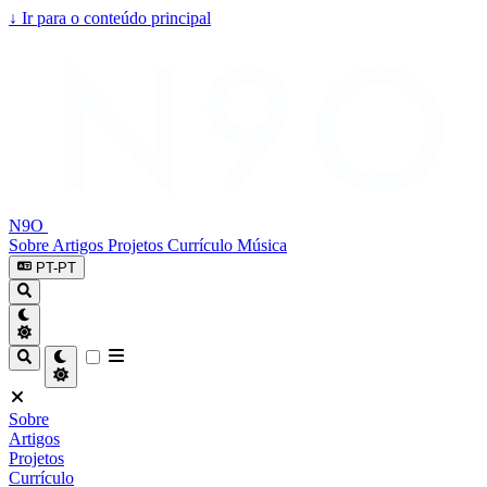
↓
Ir para o conteúdo principal
N9O
Sobre
Artigos
Projetos
Currículo
Música
PT-PT
Sobre
Artigos
Projetos
Currículo