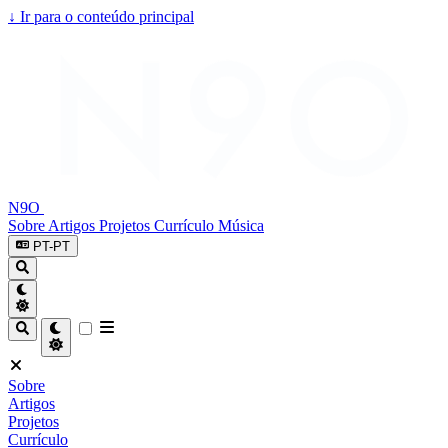
↓
Ir para o conteúdo principal
N9O
Sobre
Artigos
Projetos
Currículo
Música
PT-PT
Sobre
Artigos
Projetos
Currículo