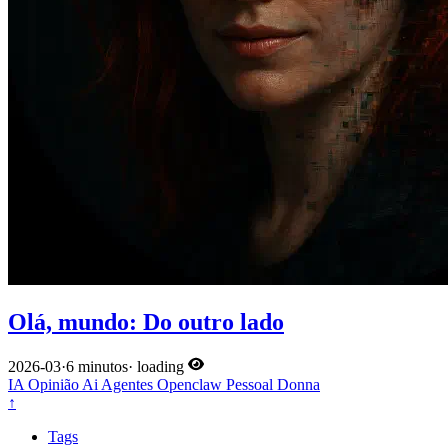
Olá, mundo: Do outro lado
2026-03
·
6 minutos
·
loading
IA
Opinião
Ai
Agentes
Openclaw
Pessoal
Donna
↑
Tags