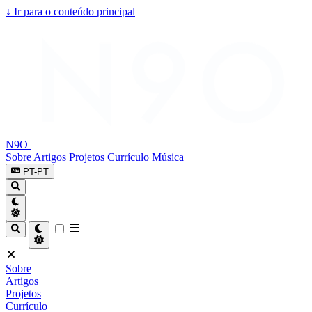
↓
Ir para o conteúdo principal
N9O
Sobre
Artigos
Projetos
Currículo
Música
PT-PT
Sobre
Artigos
Projetos
Currículo