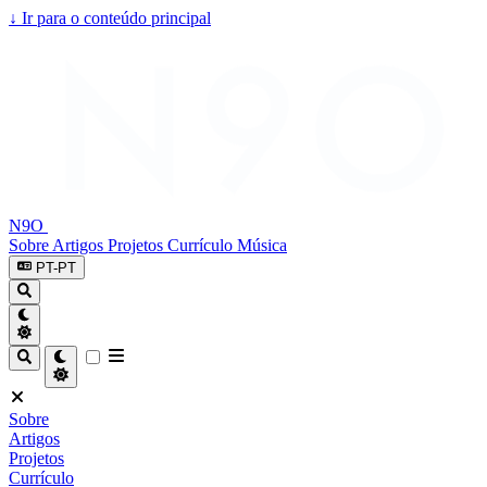
↓
Ir para o conteúdo principal
N9O
Sobre
Artigos
Projetos
Currículo
Música
PT-PT
Sobre
Artigos
Projetos
Currículo