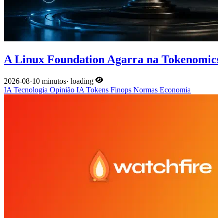
A Linux Foundation Agarra na Tokenomics
2026-08
·
10 minutos
·
loading
IA
Tecnologia
Opinião
IA
Tokens
Finops
Normas
Economia