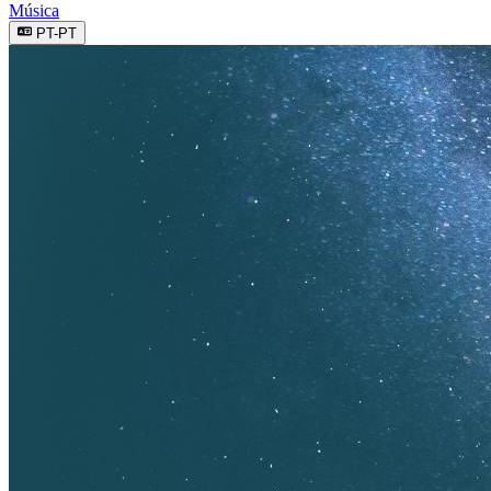
Música
PT-PT