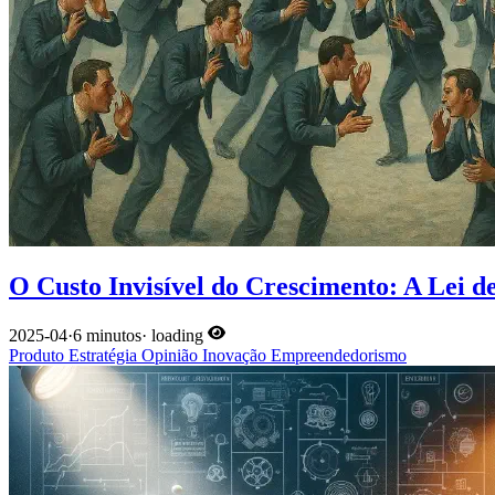
O Custo Invisível do Crescimento: A Lei 
2025-04
·
6 minutos
·
loading
Produto
Estratégia
Opinião
Inovação
Empreendedorismo