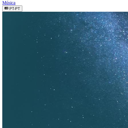
Música
PT-PT