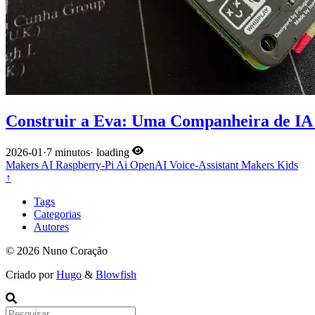
Construir a Eva: Uma Companheira de IA
2026-01
·
7 minutos
·
loading
Makers
AI
Raspberry-Pi
Ai
OpenAI
Voice-Assistant
Makers
Kids
↑
Tags
Categorias
Autores
© 2026 Nuno Coração
Criado por
Hugo
&
Blowfish