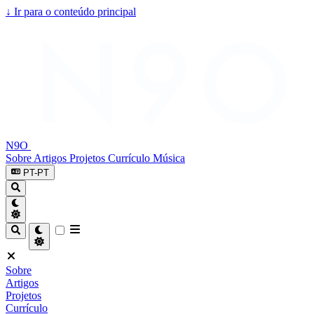
↓
Ir para o conteúdo principal
N9O
Sobre
Artigos
Projetos
Currículo
Música
PT-PT
Sobre
Artigos
Projetos
Currículo