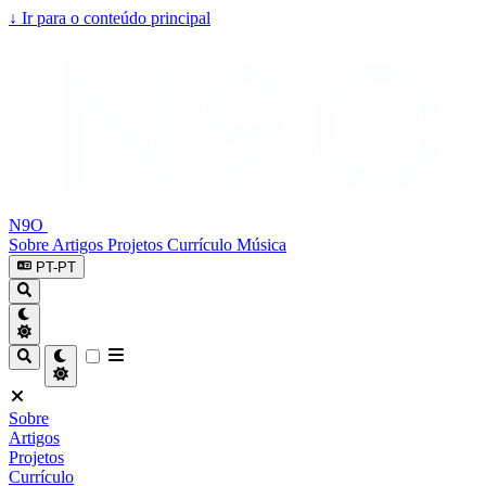
↓
Ir para o conteúdo principal
N9O
Sobre
Artigos
Projetos
Currículo
Música
PT-PT
Sobre
Artigos
Projetos
Currículo