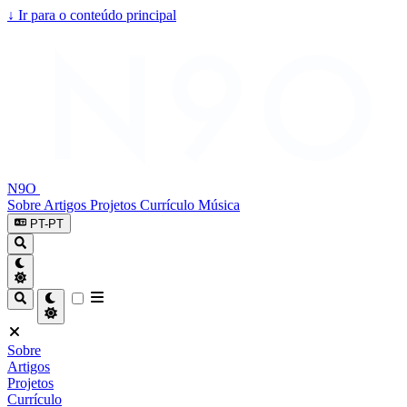
↓
Ir para o conteúdo principal
N9O
Sobre
Artigos
Projetos
Currículo
Música
PT-PT
Sobre
Artigos
Projetos
Currículo