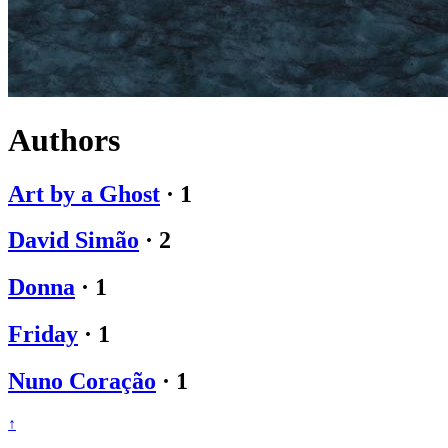
Authors
Art by a Ghost
·
1
David Simão
·
2
Donna
·
1
Friday
·
1
Nuno Coração
·
1
↑