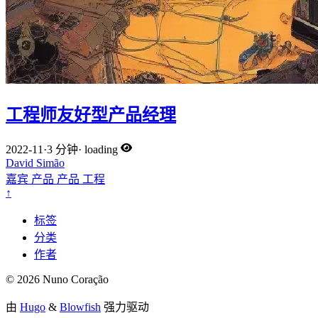
工程师友好型产品经理
2022-11
·
3 分钟
·
loading
David Simão
嘉宾
产品
产品
工程
↑
标签
分类
作者
© 2026 Nuno Coração
由
Hugo
&
Blowfish
强力驱动