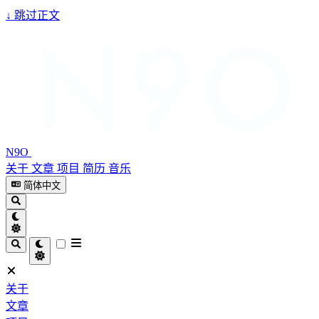
↓
跳过正文
N9O
关于
文章
项目
简历
音乐
简体中文
关于
文章