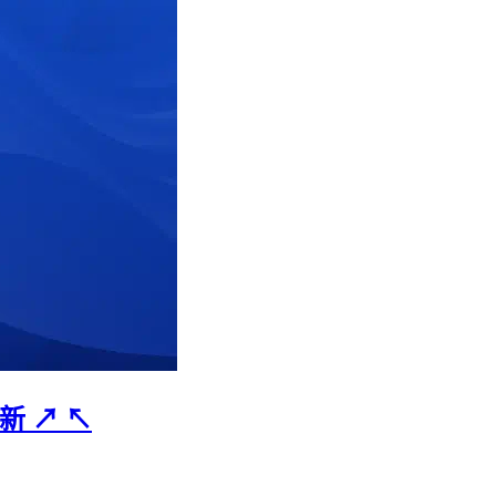
更新
↗
↖