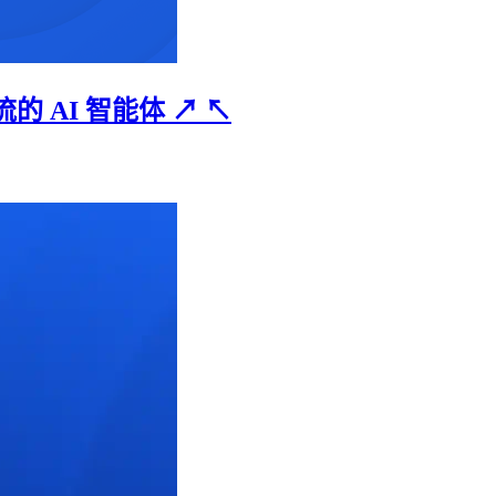
流的 AI 智能体
↗
↖