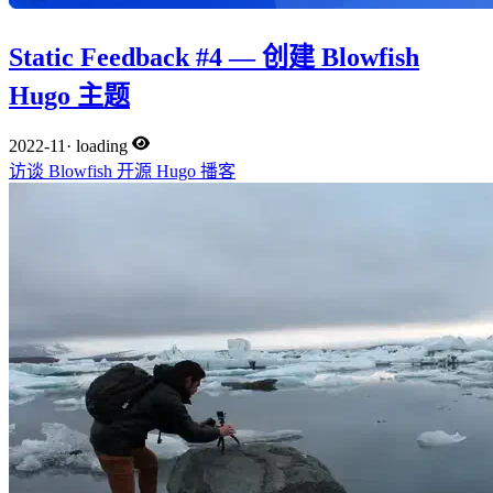
Static Feedback #4 — 创建 Blowfish
Hugo 主题
2022-11
·
loading
访谈
Blowfish
开源
Hugo
播客