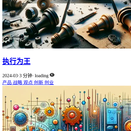
执行为王
2024-03
·
3 分钟
·
loading
产品
战略
观点
创新
创业