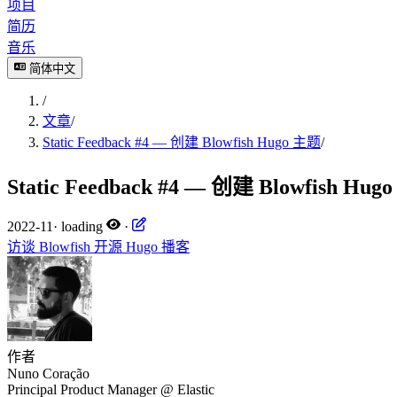
项目
简历
音乐
简体中文
/
文章
/
Static Feedback #4 — 创建 Blowfish Hugo 主题
/
Static Feedback #4 — 创建 Blowfish Hu
2022-11
·
loading
·
访谈
Blowfish
开源
Hugo
播客
作者
Nuno Coração
Principal Product Manager @ Elastic