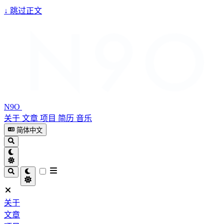
↓
跳过正文
N9O
关于
文章
项目
简历
音乐
简体中文
关于
文章