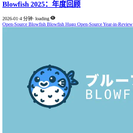
Blowfish 2025：年度回顾
2026-01
·
4 分钟
·
loading
Open-Source
Blowfish
Blowfish
Hugo
Open-Source
Year-in-Review