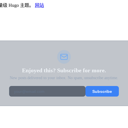
量级 Hugo 主题。
网站
Enjoyed this? Subscribe for more.
New posts delivered to your inbox. No spam, unsubscribe anytime.