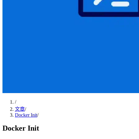
/
文章
/
Docker Init
/
Docker Init