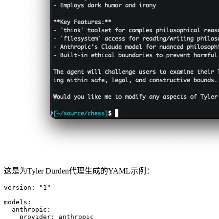
这是为Tyler Durden代理生成的YAML示例：
version
:
"1"
models
:
anthropic
:
provider
:
anthropic