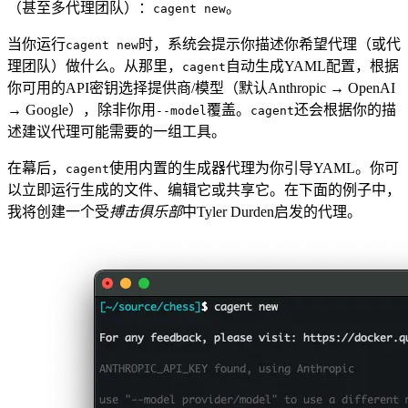
（甚至多代理团队）：
。
cagent new
当你运行
时，系统会提示你描述你希望代理（或代
cagent new
理团队）做什么。从那里，
自动生成YAML配置，根据
cagent
你可用的API密钥选择提供商/模型（默认Anthropic → OpenAI
→ Google），除非你用
覆盖。
还会根据你的描
--model
cagent
述建议代理可能需要的一组工具。
在幕后，
使用内置的生成器代理为你引导YAML。你可
cagent
以立即运行生成的文件、编辑它或共享它。在下面的例子中，
我将创建一个受
搏击俱乐部
中Tyler Durden启发的代理。