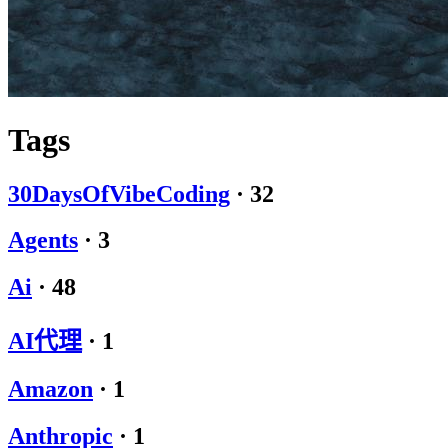
Tags
30DaysOfVibeCoding
·
32
Agents
·
3
Ai
·
48
AI代理
·
1
Amazon
·
1
Anthropic
·
1