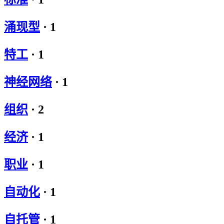
涌现型
·
1
特工
·
1
神经网络
·
1
组织
·
2
经济
·
1
职业
·
1
自动化
·
1
自托管
·
1