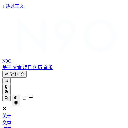
↓
跳过正文
N9O
关于
文章
项目
简历
音乐
简体中文
关于
文章