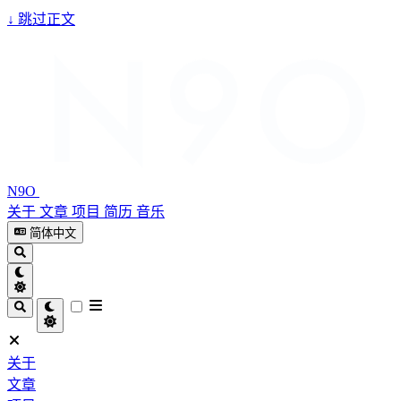
↓
跳过正文
N9O
关于
文章
项目
简历
音乐
简体中文
关于
文章