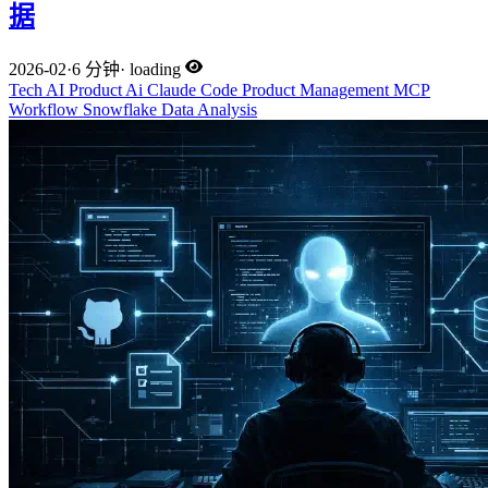
据
2026-02
·
6 分钟
·
loading
Tech
AI
Product
Ai
Claude Code
Product Management
MCP
Workflow
Snowflake
Data Analysis