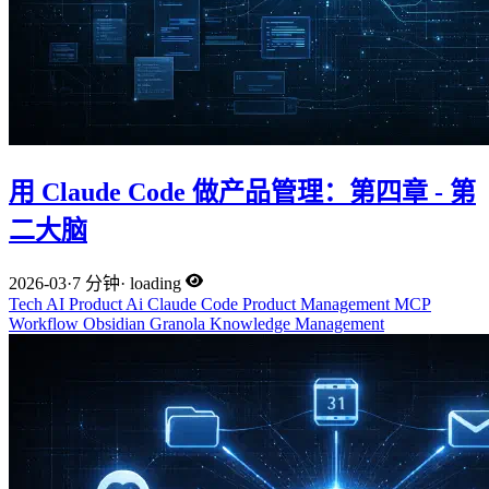
用 Claude Code 做产品管理：第四章 - 第
二大脑
2026-03
·
7 分钟
·
loading
Tech
AI
Product
Ai
Claude Code
Product Management
MCP
Workflow
Obsidian
Granola
Knowledge Management