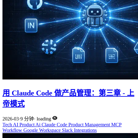
用 Claude Code 做产品管理：第三章 - 上
帝模式
2026-03
·
9 分钟
·
loading
Tech
AI
Product
Ai
Claude Code
Product Management
MCP
Workflow
Google Workspace
Slack
Integrations