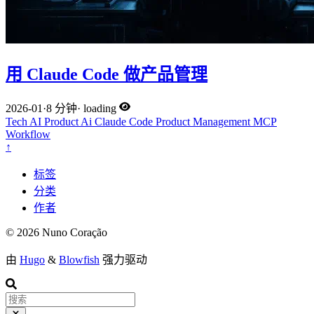
用 Claude Code 做产品管理
2026-01
·
8 分钟
·
loading
Tech
AI
Product
Ai
Claude Code
Product Management
MCP
Workflow
↑
标签
分类
作者
© 2026 Nuno Coração
由
Hugo
&
Blowfish
强力驱动